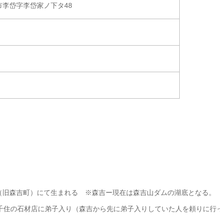
田市李岱字李岱家ノ下タ48
（旧森吉町）にて生まれる ※森吉ー現在は森吉山ダムの湖底となる。
北千住の石材店に弟子入り（森吉から先に弟子入りしていた人を頼りに行