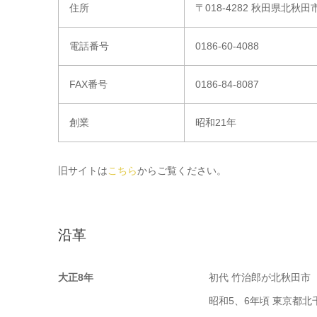
住所
〒018-4282 秋田県北秋
電話番号
0186-60-4088
FAX番号
0186-84-8087
創業
昭和21年
旧サイトは
こちら
からご覧ください。
沿革
大正8年
初代 竹治郎が北秋田市
昭和5、6年頃 東京都