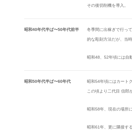
その後切削機を導入。
昭和40年代半ば〜50年代前半
冬季間に出稼ぎで行って
的な彫刻方法だが、当
昭和48、52年頃には
昭和50年代半ば〜60年代
昭和54年頃にはカート
この頃より二代目 信郎
昭和58年、現在の場所
昭和61年、更に隣接す