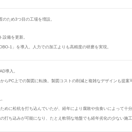
置のため3つ目の工場を増設。
ト設備を更新。
OBO-1」を導入。人力での加工よりも高精度の研磨を実現。
AD導入。
からPC上での製図に転換。製図コストの削減と複雑なデザインも提案
入。
のために松杭を打ち込んでいたが、経年により腐敗や虫食いによって十
杭の打ち込みが可能になり、たとえ軟弱な地盤でも経年劣化の少ない施