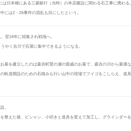
には日本橋にある三菱銀行（当時）の本店建設に関わる石工事に携わる
中には2・26事件の混乱も目にしたという。
入。翌18年に招集され戦地へ。
ようやく合川で石屋に集中できるようになる。
てお墓を建立したのは森吉町鷲の瀬の親戚のお墓で、森吉の川から最適
道の軌道開設のための石積みも行い山中の現場でフイゴをこしらえ、道
建設。
面を整えた後、ビシャン、小叩きと道具を変えて加工し、グラインダー