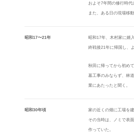
およそ7年間の修行時代
また、ある日の現場移動
昭和17〜21年
昭和17年、木村家に婿
終戦後21年に帰国し、
秋田に帰ってから初め
墓工事のみならず、林
業にあたったと聞く。
昭和30年頃
家の近くの畑に工場を
その当時は、ノミで表
作っていた。